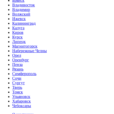
Брянск
Владивосток
Владимир
Волжский
Ижевск
Калининград
Калуга
Киров
Курск
Липецк
Магнитогорск
Набережные Челны
Орел
Оренбург
Пенза
Рязань
Симферополь
Сочи
Сургут
Тверь
Томск
Ульяновск
Хабаровск
Чебоксары