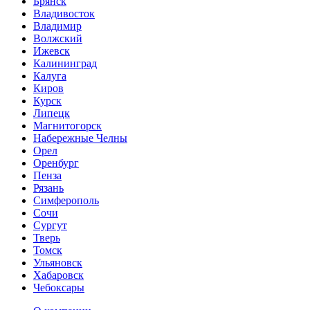
Брянск
Владивосток
Владимир
Волжский
Ижевск
Калининград
Калуга
Киров
Курск
Липецк
Магнитогорск
Набережные Челны
Орел
Оренбург
Пенза
Рязань
Симферополь
Сочи
Сургут
Тверь
Томск
Ульяновск
Хабаровск
Чебоксары