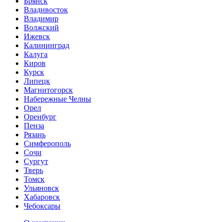
Брянск
Владивосток
Владимир
Волжский
Ижевск
Калининград
Калуга
Киров
Курск
Липецк
Магнитогорск
Набережные Челны
Орел
Оренбург
Пенза
Рязань
Симферополь
Сочи
Сургут
Тверь
Томск
Ульяновск
Хабаровск
Чебоксары